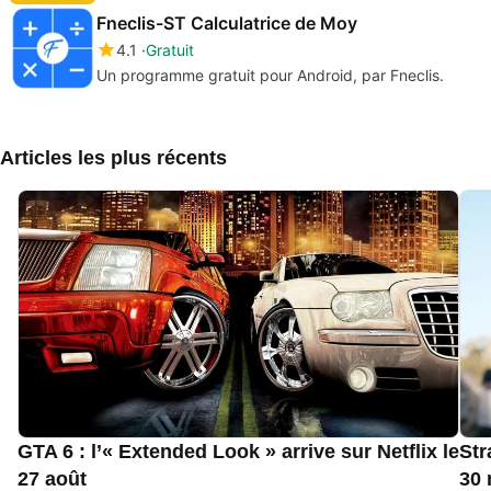
Fneclis-ST Calculatrice de Moy
4.1
Gratuit
Un programme gratuit pour Android, par Fneclis.
Articles les plus récents
GTA 6 : l’« Extended Look » arrive sur Netflix le
Str
27 août
30 