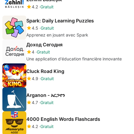
4.2
Gratuit
Spark: Daily Learning Puzzles
4.5
Gratuit
Apprenez en jouant avec Spark
Доход Сегодня
4
Gratuit
Une application d'éducation financière innovante
Cluck Road King
4.9
Gratuit
Arganon - አርጋኖን
4.7
Gratuit
4000 English Words Flashcards
4.2
Gratuit