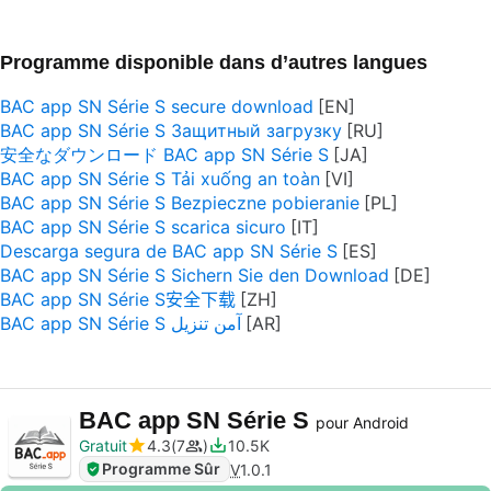
Programme disponible dans d’autres langues
BAC app SN Série S secure download
BAC app SN Série S Защитный загрузку
安全なダウンロード BAC app SN Série S
BAC app SN Série S Tải xuống an toàn
BAC app SN Série S Bezpieczne pobieranie
BAC app SN Série S scarica sicuro
Descarga segura de BAC app SN Série S
BAC app SN Série S Sichern Sie den Download
BAC app SN Série S安全下载
BAC app SN Série S آمن تنزيل
BAC app SN Série S
pour Android
Gratuit
4.3
7
10.5K
Programme Sûr
V
1.0.1