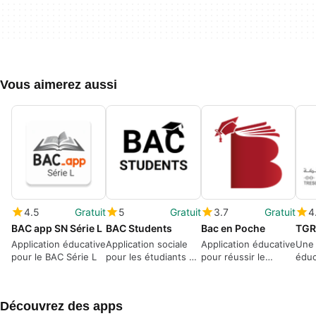
Vous aimerez aussi
4.5
Gratuit
5
Gratuit
3.7
Gratuit
4
BAC app SN Série L
BAC Students
Bac en Poche
TGR
Application éducative
Application sociale
Application éducative
Une 
pour le BAC Série L
pour les étudiants au
pour réussir le
éduc
BAC
Baccalauréat
dév
prof
Découvrez des apps